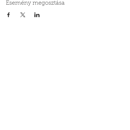
Esemény megosztása
Hívj minket!
+3630 6009789
Kövess
Vagy írj üzenetet
info@pipacsestulipan.hu