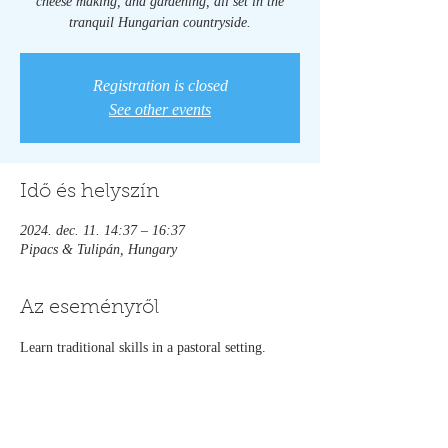
cheese making, and gardening, all set in the
tranquil Hungarian countryside.
Registration is closed
See other events
Idő és helyszín
2024. dec. 11. 14:37 – 16:37
Pipacs & Tulipán, Hungary
Az eseményről
Learn traditional skills in a pastoral setting.