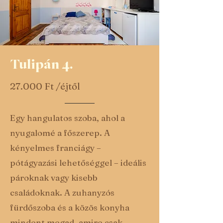
Tulipán 4.
27.000 Ft /éjtől
Egy hangulatos szoba, ahol a
nyugalomé a főszerep. A
kényelmes franciágy –
pótágyazási lehetőséggel – ideális
pároknak vagy kisebb
családoknak. A zuhanyzós
fürdőszoba és a közös konyha
mindent megad, amire csak