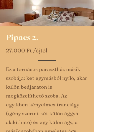
Pipacs 2.
27.000 Ft /éjtől
Ez a tornácos parasztház másik
szobája: két egymásból nyíló, akár
külön beájáraton is
megközelíthető szoba. Az
egyikben kényelmes franciágy
(igény szerint két külön ággyá
alakítható) és egy külön ágy, a
másik szobában emeletes ágy