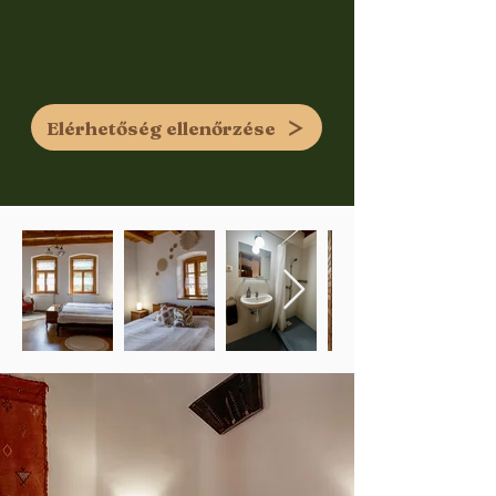
Elérhetőség ellenőrzése