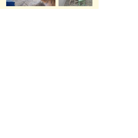
Tulipán 5.
24.000 Ft /éjtől
A romantika otthona. Egy
kényelmes franciágy és egy
zuhanyzós fürdőszoba biztosítja az