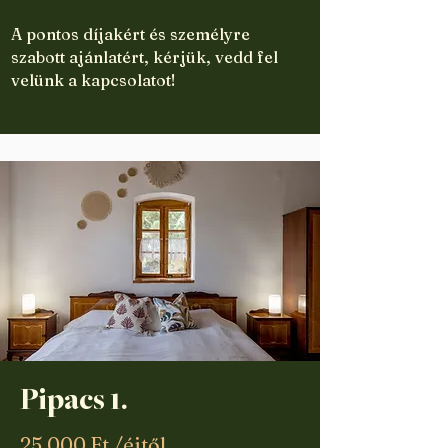
A pontos díjakért és személyre
szabott ajánlatért, kérjük, vedd fel
velünk a kapcsolatot!
Pipacs 1.
25.000 Ft /éjtől