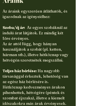
Áraink
Az áraink egyszerűen átláthatók, és
igazodnak az igényeidhez:
Szoba/éj ár:
Az egyes szobáknál az
indulú árat látjátok. Ez mindig két
főre érvényes.
Az ár attól függ, hogy hányan
használjátok a szobát (pl. ketten,
hárman stb.), illetve hétköznap vagy
hétvégén szeretnétek megszállni.
Teljes ház bérlése:
Ha nagyobb
társasággal érkeztek, lehetőség van
az egész ház bérlésére is.
Hétköznap kedvezményes árakon
pihenhettek, hétvégére (péntek és
szombat éjszaka), illetve a kiemelt
időszakokra más árak érvényesek.