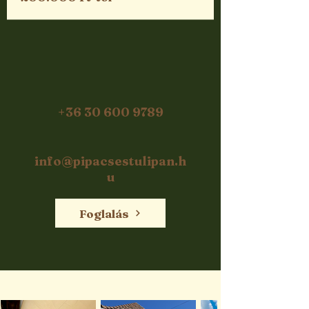
+36 30 600 9789
info@pipacsestulipan.h
u
Foglalás