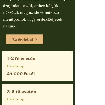
árajánlat készül, ehhez kérjük
nézzétek meg az ide vonatkozó
menüpontot, vagy érdeklődjetek
nálunk.
Ez érdekel
1-2 fő esetén
Hétköznap
24.000 Ft-tól
3-5 fő esetén
Hétköznap