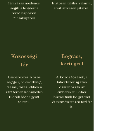
fémvázas medence,
biztosan találsz valamit,
segíti a lehűlést a
amit szívesen játszol.
forró napokon.
* csak nyáron
Közösségi
Bogrács,
kerti grill
tér
Csapatépítés, közös
A közös főzések, a
reggeli, co-working,
tábortüzek igazán
társas, főzés, ebben a
összehozzák az
zárt térben könnyedén
embereket. Ehhez
tudtok időt együtt
biztosítunk bográcsot
tölteni.
és természetesen tűzifát
is.