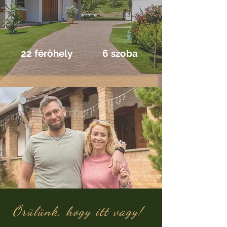
22 férőhely
6 szoba
Örülünk, hogy itt vagy!