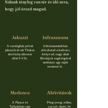
Nálunk tényleg van tér és idő arra,
hogy jól érezd magad.
Jakuzzi
Infraszauna
A vendégház privát
Infraszaunánkban
jakuzzival vár Titeket,
előveheted a kedvenc
ahol kényelmesen
könyved, vagy akár
elfér 5-6 fő.
illóolajok segítségével
tarthatsz egy saját
szeánszt is.
Medence
Aktivitások
A Pipacs és
Ping-pong, tollas,
Tulipánban egy
csocsó, darts. Itt