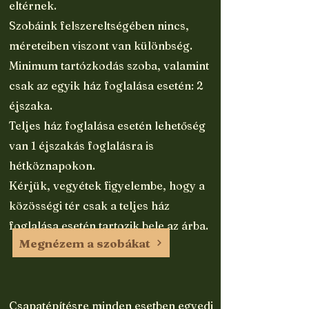
eltérnek.
Szobáink felszereltségében nincs,
méreteiben viszont van különbség.
Minimum tartózkodás szoba, valamint
csak az egyik ház foglalása esetén: 2
éjszaka.
Teljes ház foglalása esetén lehetőség
van 1 éjszakás foglalásra is
hétköznapokon.
Kérjük, vegyétek figyelembe, hogy a
közösségi tér csak a teljes ház
foglalása esetén tartozik bele az árba.
Megnézem a szobákat
Csapatépítésre minden esetben egyedi