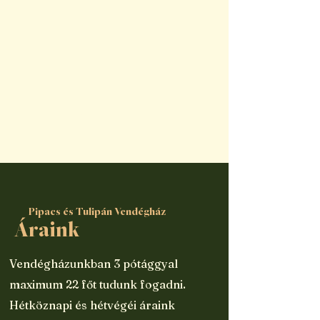
A kert
Pipacs és Tulipán Vendégház
Áraink
Vendégházunkban 3 pótággyal
maximum 22 főt tudunk fogadni.
Hétköznapi és hétvégéi áraink