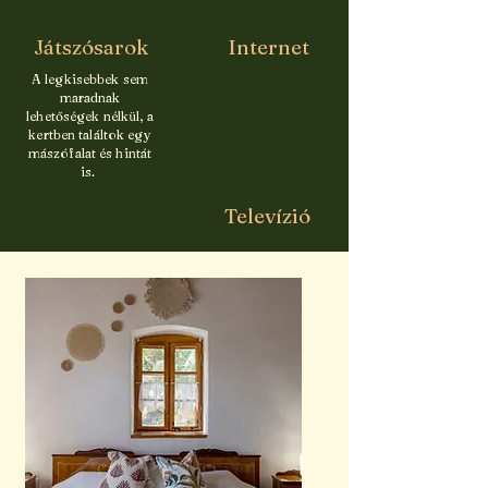
Játszósarok
Internet
A legkisebbek sem
maradnak
lehetőségek nélkül, a
kertben találtok egy
mászófalat és hintát
is.
Televízió