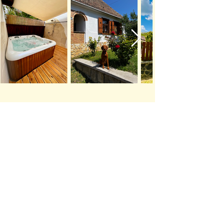
Ez a hangulatos vendégház igazi
menedék a pihenésre vágyók számára.
A barátságos, otthonos berendezés, a
kellemes illatok és a meghitt hangulat
elvarázsol minden ide érkezőt. A
természet közelsége pedig csak
fokozza az élményt: reggel